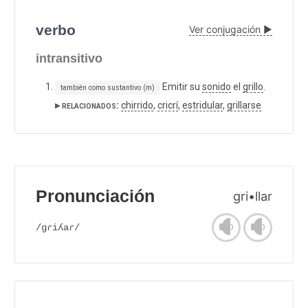
verbo
Ver conjugación ▶
intransitivo
Emitir su
sonido
el
grillo
.
también como sustantivo (m)
▸ relacionados:
chirrido
,
cricrí
,
estridular
,
grillarse
Pronunciación
gri•llar
/gɾiʎaɾ/