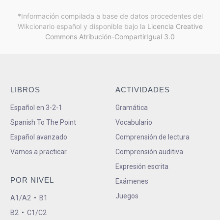
*Información compilada a base de datos procedentes del
Wikcionario español y
disponible bajo la
Licencia Creative
Commons Atribución-CompartirIgual 3.0
LIBROS
ACTIVIDADES
Español en 3-2-1
Gramática
Spanish To The Point
Vocabulario
Español avanzado
Comprensión de lectura
Vamos a practicar
Comprensión auditiva
Expresión escrita
POR NIVEL
Exámenes
Juegos
A1/A2
•
B1
B2
•
C1/C2