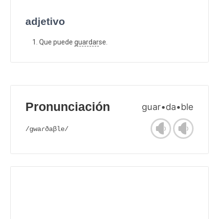
adjetivo
Que puede
guardar
se.
Pronunciación
guar•da•ble
/gwaɾðaβle/