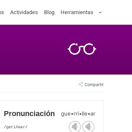
os
Actividades
Blog
Herramientas
Compartir
Pronunciación
gue•rri•lle•ar
/geriʎeaɾ/