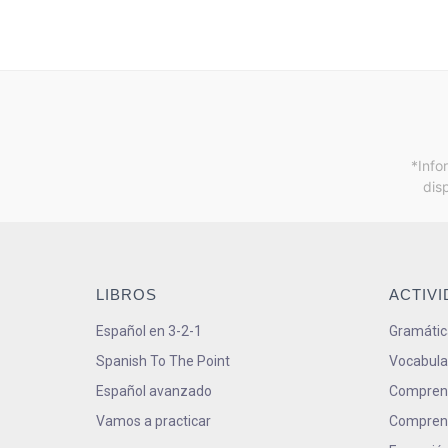
*Info
dis
LIBROS
ACTIV
Español en 3-2-1
Gramátic
Spanish To The Point
Vocabula
Español avanzado
Comprens
Vamos a practicar
Comprens