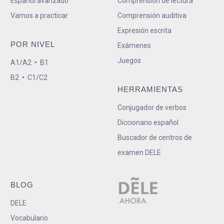
Español avanzado
Comprensión de lectura
Vamos a practicar
Comprensión auditiva
Expresión escrita
POR NIVEL
Exámenes
Juegos
A1/A2
•
B1
B2
•
C1/C2
HERRAMIENTAS
Conjugador de verbos
Diccionario español
Buscador de centros de
examen DELE
BLOG
DELE
Vocabulario