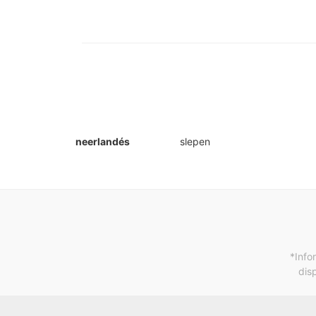
neerlandés
slepen
*Info
dis