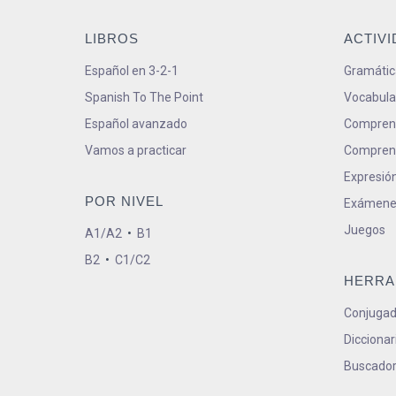
LIBROS
ACTIV
Español en 3-2-1
Gramátic
Spanish To The Point
Vocabula
Español avanzado
Comprens
Vamos a practicar
Comprens
Expresión
POR NIVEL
Exámene
Juegos
A1/A2
•
B1
B2
•
C1/C2
HERRA
Conjugad
Diccionar
Buscador