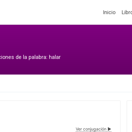
Inicio
Libr
iones de la palabra: halar
Ver conjugación ▶