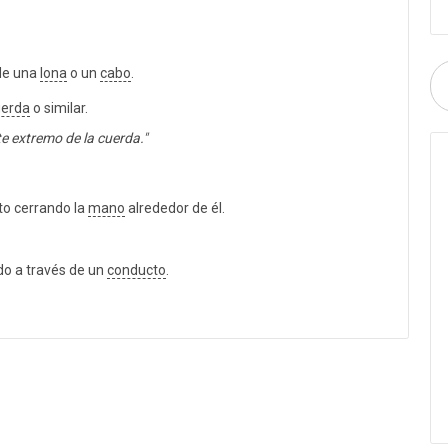
 de una
lona
o un
cabo
.
uerda
o similar.
e extremo de la cuerda."
to cerrando la
mano
alrededor de él.
o a través de un
conducto
.