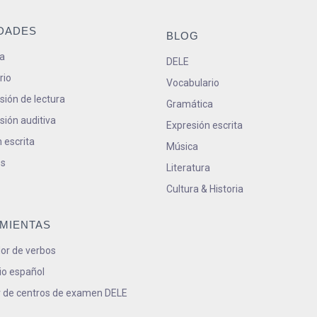
IDADES
BLOG
a
DELE
rio
Vocabulario
ión de lectura
Gramática
ión auditiva
Expresión escrita
 escrita
Música
s
Literatura
Cultura & Historia
MIENTAS
or de verbos
io español
 de centros de examen DELE