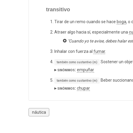
transitivo
Tirar de un remo cuando se hace
boga
, o
Atraer algo hacia sí, especialmente una
c
"Cuando yo te avise, debes halar est
Inhalar con fuerza al
fumar
.
Sostener un obje
también como sustantivo (m)
▸ sinónimos:
empuñar
Beber succionand
también como sustantivo (m)
▸ sinónimos:
chupar
náutica