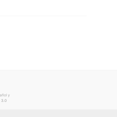
añol y
 3.0