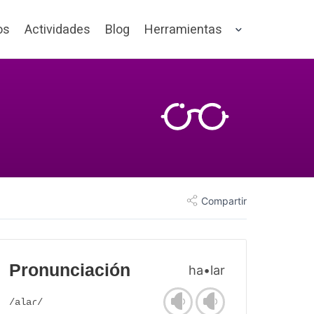
os
Actividades
Blog
Herramientas
Compartir
Pronunciación
ha•lar
/alaɾ/