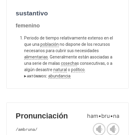
sustantivo
femenino
Periodo de tiempo relativamente extenso en el
que una
población
no dispone de los recursos
necesarios para cubrir sus necesidades
alimentarias
. Generalmente están asociadas a
una serie de malas
cosecha
s consecutivas, o a
algún desastre
natural
o
político
.
▸ antónimos:
abundancia
Pronunciación
ham•bru•na
/ambɾuna/