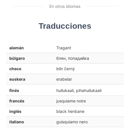
En otros idiomas
Traducciones
alemán
Tragant
búlgaro
блян, попадийка
checo
blín černý
euskera
erabelar
finés
hullukaali, pihahullukaali
francés
jusquiame noire
inglés
black henbane
italiano
guisquiamo nero