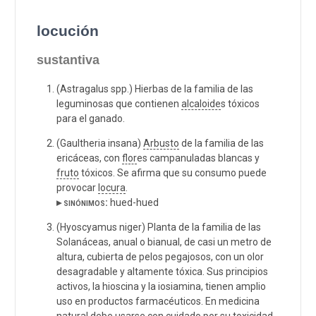
locución
sustantiva
(Astragalus spp.) Hierbas de la familia de las
leguminosas que contienen
alcaloide
s tóxicos
para el ganado.
(Gaultheria insana)
Arbusto
de la familia de las
ericáceas, con
flor
es campanuladas blancas y
fruto
tóxicos. Se afirma que su consumo puede
provocar
locura
.
▸ sinónimos:
hued-hued
(Hyoscyamus niger) Planta de la familia de las
Solanáceas, anual o bianual, de casi un metro de
altura, cubierta de pelos pegajosos, con un olor
desagradable y altamente tóxica. Sus principios
activos, la hioscina y la iosiamina, tienen amplio
uso en productos farmacéuticos. En medicina
natural debe usarse con cuidado por su toxicidad