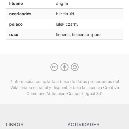
lituano
drignė
neerlandés
bilzekruid
polaco
lulek czarny
ruso
белена, бешеная трава
*Información compilada a base de datos procedentes del
Wikcionario español y
disponible bajo la
Licencia Creative
Commons Atribución-CompartirIgual 3.0
LIBROS
ACTIVIDADES