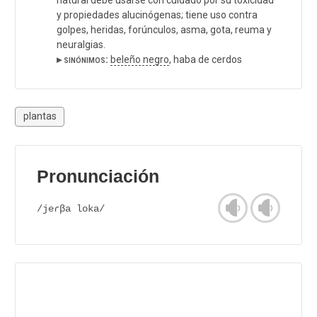
y propiedades alucinógenas; tiene uso contra
golpes, heridas, forúnculos, asma, gota, reuma y
neuralgias.
▸ sinónimos:
beleño negro
, haba de cerdos
plantas
Pronunciación
/jeɾβa loka/