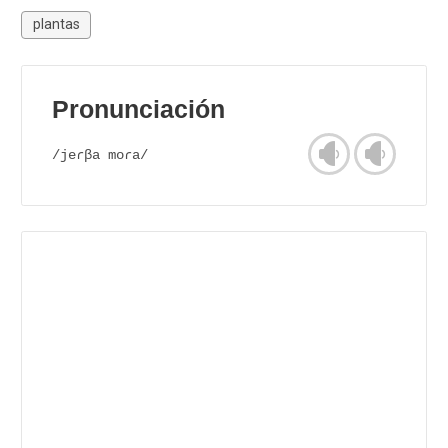
plantas
Pronunciación
/jeɾβa moɾa/