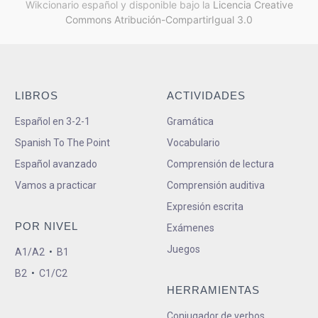
Wikcionario español y
disponible bajo la
Licencia Creative
Commons Atribución-CompartirIgual 3.0
LIBROS
ACTIVIDADES
Español en 3-2-1
Gramática
Spanish To The Point
Vocabulario
Español avanzado
Comprensión de lectura
Vamos a practicar
Comprensión auditiva
Expresión escrita
POR NIVEL
Exámenes
Juegos
A1/A2
•
B1
B2
•
C1/C2
HERRAMIENTAS
Conjugador de verbos