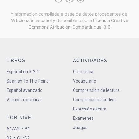
*Información compilada a base de datos procedentes del
Wikcionario español y
disponible bajo la
Licencia Creative
Commons Atribución-CompartirIgual 3.0
LIBROS
ACTIVIDADES
Español en 3-2-1
Gramática
Spanish To The Point
Vocabulario
Español avanzado
Comprensión de lectura
Vamos a practicar
Comprensión auditiva
Expresión escrita
POR NIVEL
Exámenes
Juegos
A1/A2
•
B1
B2
•
C1/C2