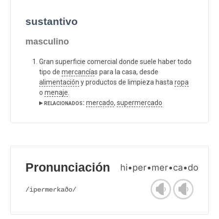
sustantivo
masculino
Gran superficie comercial donde suele haber todo
tipo de
mercancía
s para la casa, desde
alimentación
y productos de limpieza hasta
ropa
o
menaje
.
▸ relacionados:
mercado
,
supermercado
Pronunciación
hi•per•mer•ca•do
/ipeɾmeɾkaðo/