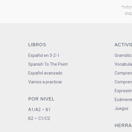
*Info
dis
LIBROS
ACTIV
Español en 3-2-1
Gramátic
Spanish To The Point
Vocabula
Español avanzado
Comprens
Vamos a practicar
Comprens
Expresión
POR NIVEL
Exámene
Juegos
A1/A2
•
B1
B2
•
C1/C2
HERRA