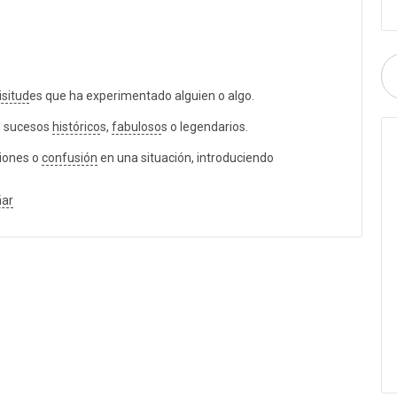
isitud
es que ha experimentado alguien o algo.
e sucesos
histórico
s,
fabuloso
s o legendarios.
iones o
confusión
en una situación, introduciendo
ar