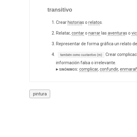
transitivo
Crear
historia
s o
relato
s.
Relatar,
contar
o
narrar
las
aventura
s o
vic
Representar de forma gráfica un relato d
Crear complicac
también como sustantivo (m)
información falsa o irrelevante.
▸ sinónimos:
complicar
,
confundir
,
enmarañ
pintura