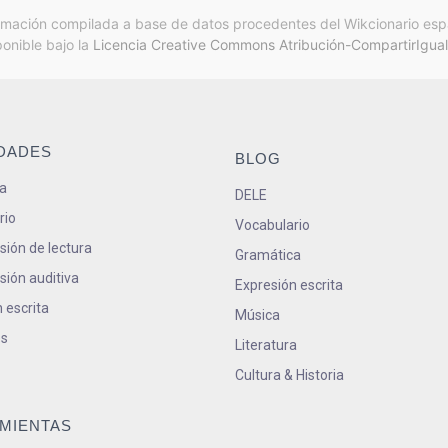
rmación compilada a base de datos procedentes del Wikcionario esp
ponible bajo la
Licencia Creative Commons Atribución-CompartirIgual
IDADES
BLOG
a
DELE
rio
Vocabulario
ión de lectura
Gramática
ión auditiva
Expresión escrita
 escrita
Música
s
Literatura
Cultura & Historia
MIENTAS