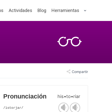
os
Actividades
Blog
Herramientas
Compartir
Pronunciación
his•to•riar
/istoɾjaɾ/