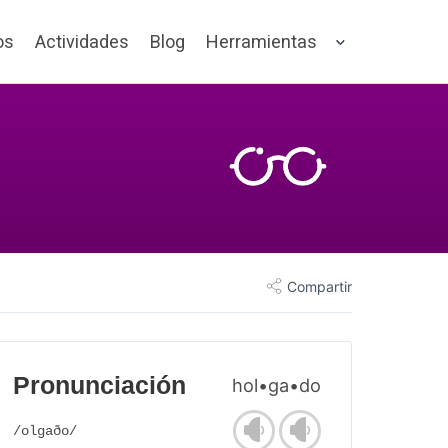
os
Actividades
Blog
Herramientas
Compartir
Pronunciación
hol•ga•do
/olgaðo/