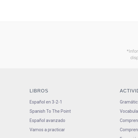
*Info
dis
LIBROS
ACTIV
Español en 3-2-1
Gramátic
Spanish To The Point
Vocabula
Español avanzado
Comprens
Vamos a practicar
Comprens