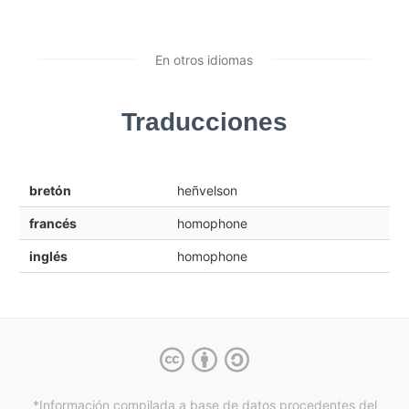
En otros idiomas
Traducciones
bretón
heñvelson
francés
homophone
inglés
homophone
*Información compilada a base de datos procedentes del