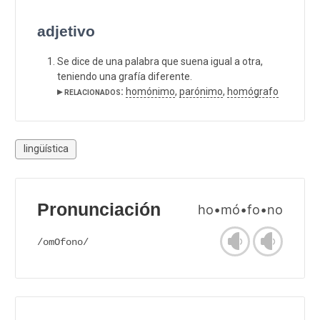
adjetivo
Se dice de una palabra que suena igual a otra,
teniendo una grafía diferente.
▸ relacionados:
homónimo
,
parónimo
,
homógrafo
lingüística
Pronunciación
ho•mó•fo•no
/omOfono/