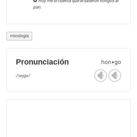
Hoy me di cuenta que le salieron hongos al
pan.
micología
Pronunciación
hon•go
/oŋgo/