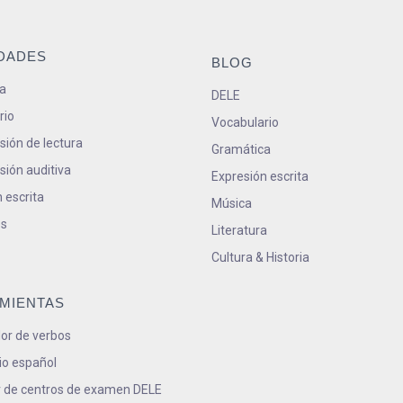
IDADES
BLOG
a
DELE
rio
Vocabulario
ión de lectura
Gramática
ión auditiva
Expresión escrita
 escrita
Música
s
Literatura
Cultura & Historia
MIENTAS
or de verbos
io español
 de centros de examen DELE