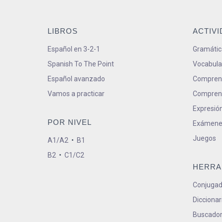
LIBROS
ACTIV
Español en 3-2-1
Gramátic
Spanish To The Point
Vocabula
Español avanzado
Comprens
Vamos a practicar
Comprens
Expresión
POR NIVEL
Exámene
Juegos
A1/A2
•
B1
B2
•
C1/C2
HERRA
Conjugad
Diccionar
Buscador