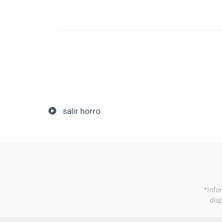
salir horro
*Info
dis