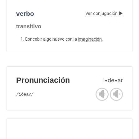
verbo
Ver conjugación ▶
transitivo
Concebir algo nuevo con la
imaginación
.
Pronunciación
i•de•ar
/iðeaɾ/