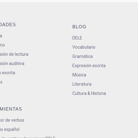
IDADES
BLOG
a
DELE
rio
Vocabulario
ión de lectura
Gramática
ión auditiva
Expresión escrita
 escrita
Música
s
Literatura
Cultura & Historia
MIENTAS
or de verbos
io español