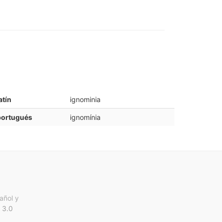
atín
ignominia
portugués
ignomínia
añol y
 3.0