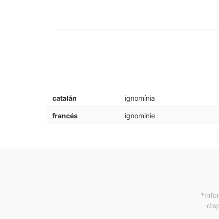
catalán
ignomínia
francés
ignominie
*Info
dis