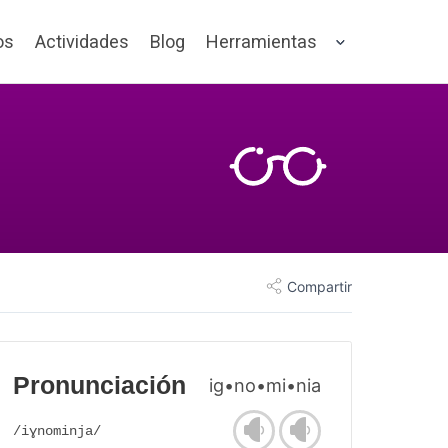
os
Actividades
Blog
Herramientas
Compartir
Pronunciación
ig•no•mi•nia
/iɣnominja/