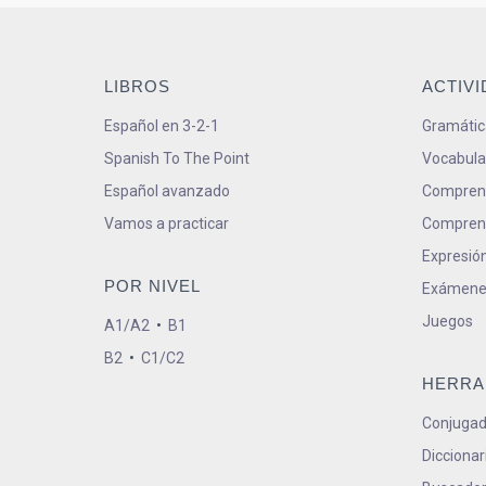
LIBROS
ACTIV
Español en 3-2-1
Gramátic
Spanish To The Point
Vocabula
Español avanzado
Comprens
Vamos a practicar
Comprens
Expresión
POR NIVEL
Exámene
Juegos
A1/A2
•
B1
B2
•
C1/C2
HERRA
Conjugad
Diccionar