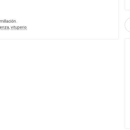
millación.
üenza
,
vituperio