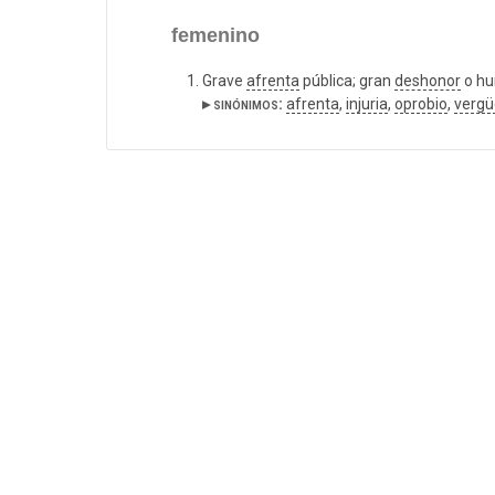
femenino
Grave
afrenta
pública; gran
deshonor
o hu
▸ sinónimos:
afrenta
,
injuria
,
oprobio
,
verg