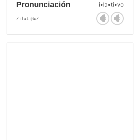
Pronunciación
i•la•ti•vo
/ilatiβo/