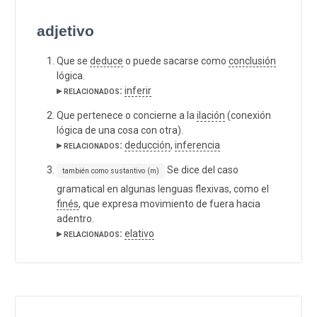
adjetivo
Que se
deduce
o puede sacarse como
conclusión
lógica.
▸ relacionados:
inferir
Que pertenece o concierne a la
ilación
(conexión
lógica de una cosa con otra).
▸ relacionados:
deducción
,
inferencia
Se dice del caso
también como sustantivo (m)
gramatical en algunas lenguas flexivas, como el
finés
, que expresa movimiento de fuera hacia
adentro.
▸ relacionados:
elativo