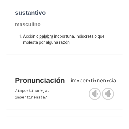
sustantivo
masculino
Acción o
palabra
inoportuna, indiscreta o que
molesta por alguna
razón
.
Pronunciación
im•per•ti•nen•cia
/impeɾtinenθja,
impeɾtinensja/