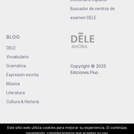
Buscador de centros de
examen DELE
BLOG
DELE
Vocabulario
Gramática
Copyright © 2025
Ediciones Fluo
Expresión escrita
Música
Literatura
Cultura & Historia
Este sitio web utiliza cookies para mejorar su experiencia. Si continúas
navegando, consideraremos que aceptas su uso.