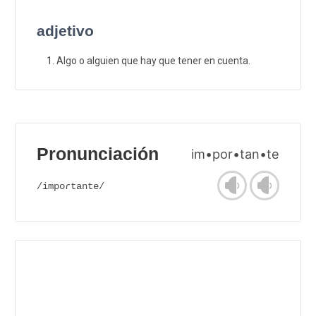
adjetivo
Algo o alguien que hay que tener en cuenta.
Pronunciación
im•por•tan•te
/impoɾtante/