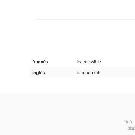
francés
inaccessible
inglés
unreachable
*Info
dis