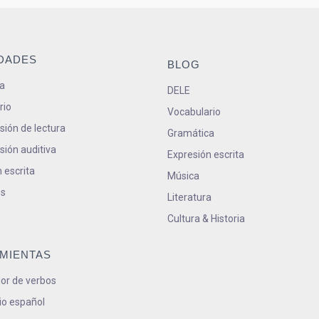
IDADES
BLOG
a
DELE
rio
Vocabulario
ión de lectura
Gramática
ión auditiva
Expresión escrita
 escrita
Música
s
Literatura
Cultura & Historia
MIENTAS
or de verbos
io español