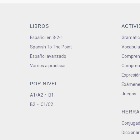
LIBROS
ACTIV
Español en 3-2-1
Gramátic
Spanish To The Point
Vocabula
Español avanzado
Comprens
Vamos a practicar
Comprens
Expresión
POR NIVEL
Exámene
Juegos
A1/A2
•
B1
B2
•
C1/C2
HERRA
Conjugad
Diccionar