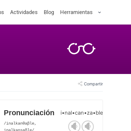
os
Actividades
Blog
Herramientas
Compartir
Pronunciación
i•nal•can•za•ble
/inalkanθaβle,
inalkansaβle/