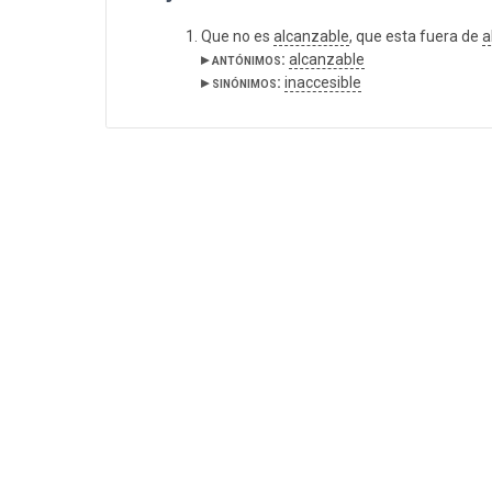
Que no es
alcanzable
, que esta fuera de
a
▸ antónimos:
alcanzable
▸ sinónimos:
inaccesible