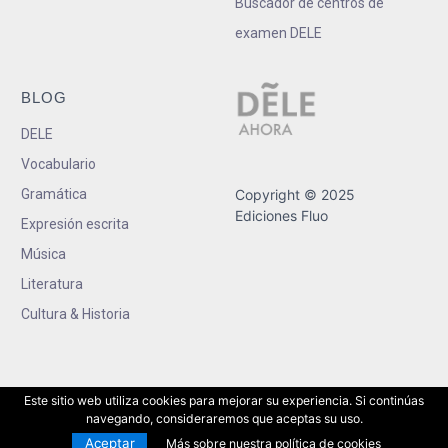
Buscador de centros de
examen DELE
BLOG
DELE
Vocabulario
Gramática
Copyright © 2025
Ediciones Fluo
Expresión escrita
Música
Literatura
Cultura & Historia
Este sitio web utiliza cookies para mejorar su experiencia. Si continúas
navegando, consideraremos que aceptas su uso.
Aceptar
Más sobre nuestra política de cookies