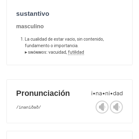
sustantivo
masculino
La cualidad de estar vacio, sin contenido,
fundamento o importancia.
▸ sinónimos:
vacuidad,
futilidad
Pronunciación
i•na•ni•dad
/inaniðað/