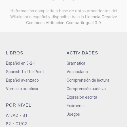
*Información compilada a base de datos procedentes del
Wikcionario español y
disponible bajo la
Licencia Creative
Commons Atribución-CompartirIgual 3.0
LIBROS
ACTIVIDADES
Español en 3-2-1
Gramática
Spanish To The Point
Vocabulario
Español avanzado
Comprensión de lectura
Vamos a practicar
Comprensión auditiva
Expresión escrita
POR NIVEL
Exámenes
Juegos
A1/A2
•
B1
B2
•
C1/C2