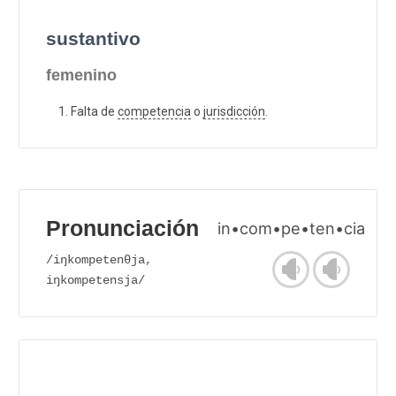
sustantivo
femenino
Falta de
competencia
o
jurisdicción
.
Pronunciación
in•com•pe•ten•cia
/iŋkompetenθja,
iŋkompetensja/