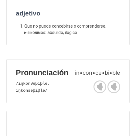
adjetivo
Que no puede concebirse o comprenderse.
▸ sinónimos:
absurdo
,
ilógico
Pronunciación
in•con•ce•bi•ble
/iŋkonθeβiβle,
iŋkonseβiβle/