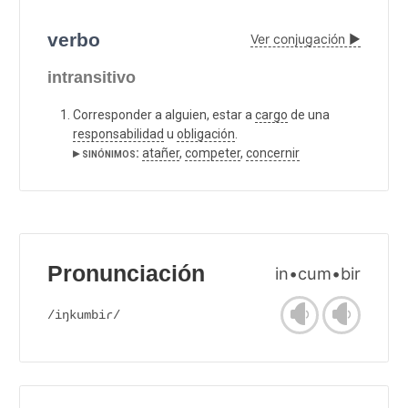
verbo
Ver conjugación ▶
intransitivo
Corresponder a alguien, estar a
cargo
de una
responsabilidad
u
obligación
.
▸ sinónimos:
atañer
,
competer
,
concernir
Pronunciación
in•cum•bir
/iŋkumbiɾ/