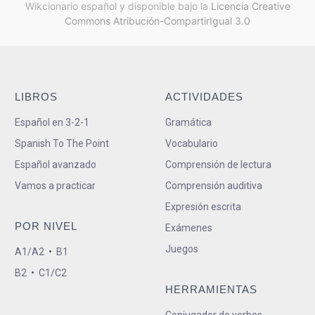
Wikcionario español y
disponible bajo la
Licencia Creative
Commons Atribución-CompartirIgual 3.0
LIBROS
ACTIVIDADES
Español en 3-2-1
Gramática
Spanish To The Point
Vocabulario
Español avanzado
Comprensión de lectura
Vamos a practicar
Comprensión auditiva
Expresión escrita
POR NIVEL
Exámenes
Juegos
A1/A2
•
B1
B2
•
C1/C2
HERRAMIENTAS
Conjugador de verbos