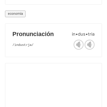
economía
Pronunciación
in•dus•tria
/industɾja/