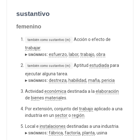
sustantivo
femenino
Acción o efecto de
también como sustantivo (m)
trabajar
.
▸ sinónimos:
esfuerzo
,
labor
,
trabajo
,
obra
Aptitud
estudiada
para
también como sustantivo (m)
ejecutar alguna tarea.
▸ sinónimos:
destreza
,
habilidad
,
maña
,
pericia
Actividad
económica
destinada a la
elaboración
de
bien
es
material
es.
Por extensión, conjunto del
trabajo
aplicado a una
industria en un
sector
o
región
.
Local e
instalaciones
destinadas a una industria.
▸ sinónimos:
fábrica
,
factoría
,
planta
, usina