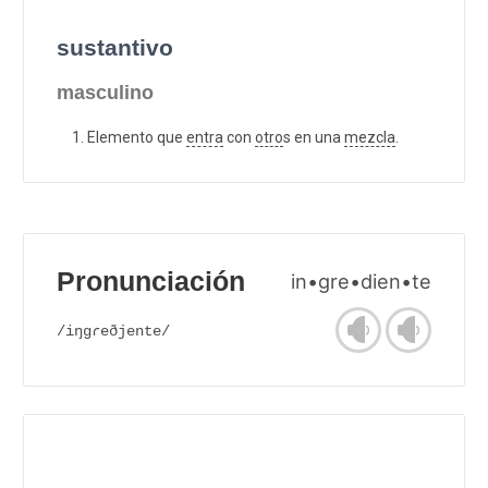
sustantivo
masculino
Elemento que
entra
con
otro
s en una
mezcla
.
Pronunciación
in•gre•dien•te
/iŋgɾeðjente/