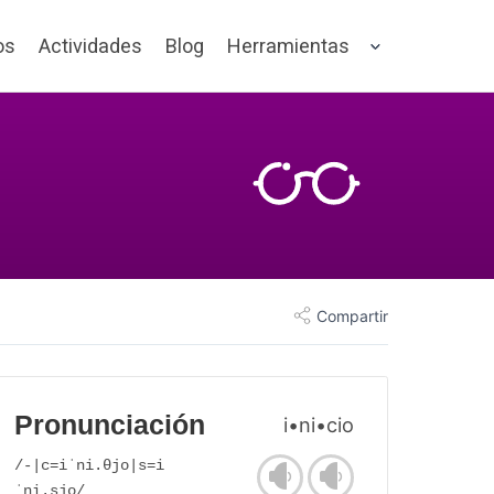
os
Actividades
Blog
Herramientas
Compartir
Pronunciación
i•ni•cio
/-|c=iˈni.θjo|s=i
ˈni.sjo/