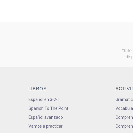
*Info
dis
LIBROS
ACTIV
Español en 3-2-1
Gramátic
Spanish To The Point
Vocabula
Español avanzado
Comprens
Vamos a practicar
Comprens