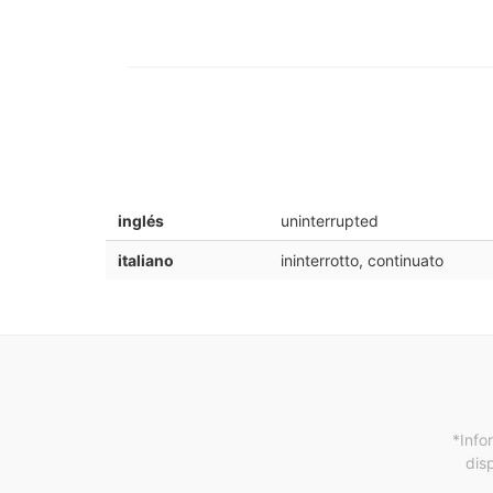
inglés
uninterrupted
italiano
ininterrotto, continuato
*Info
dis