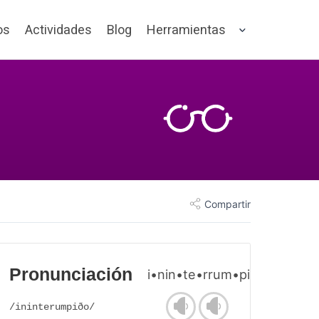
os
Actividades
Blog
Herramientas
Compartir
Pronunciación
i•nin•te•rrum•pi•do
/ininterumpiðo/