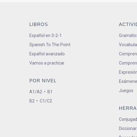
LIBROS
ACTIV
Español en 3-2-1
Gramátic
Spanish To The Point
Vocabula
Español avanzado
Comprens
Vamos a practicar
Comprens
Expresión
POR NIVEL
Exámene
Juegos
A1/A2
•
B1
B2
•
C1/C2
HERRA
Conjugad
Diccionar