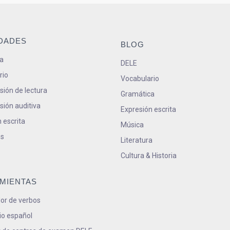
IDADES
BLOG
a
DELE
rio
Vocabulario
ión de lectura
Gramática
ión auditiva
Expresión escrita
 escrita
Música
s
Literatura
Cultura & Historia
MIENTAS
or de verbos
io español