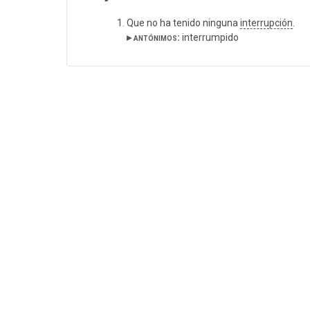
Que no ha tenido ninguna
interrupción
.
▸ antónimos:
interrumpido