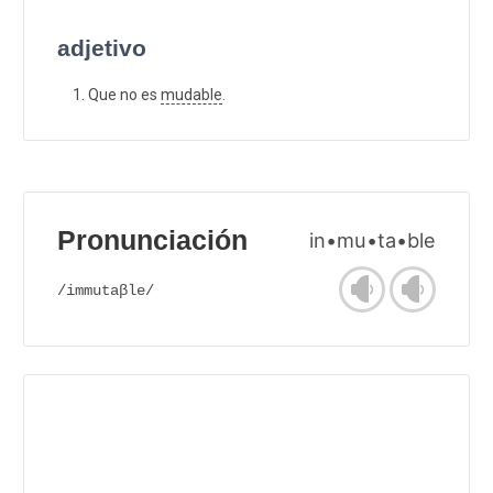
adjetivo
Que no es
mudable
.
Pronunciación
in•mu•ta•ble
/immutaβle/