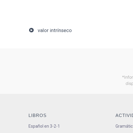
valor intrínseco
*Info
dis
LIBROS
ACTIV
Español en 3-2-1
Gramátic