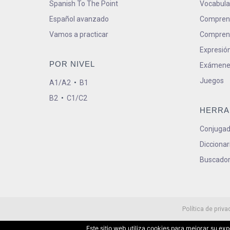
Spanish To The Point
Vocabula
Español avanzado
Comprens
Vamos a practicar
Comprens
Expresión
POR NIVEL
Exámene
Juegos
A1/A2
•
B1
B2
•
C1/C2
HERRA
Conjugad
Diccionar
Buscador
Política de priva
Este sitio web utiliza cookies para mejorar su e