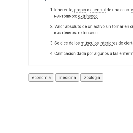
Inherente,
propio
o
esencial
de una cosa.
i
▸ antónimos:
extrínseco
Valor absoluto de un activo sin tomar en 
▸ antónimos:
extrínseco
Se dice de los
músculo
s
interior
es de cier
Calificación dada por algunos a las
enfer
economía
medicina
zoología