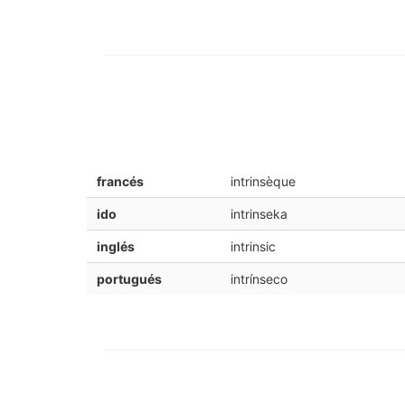
francés
intrinsèque
ido
intrinseka
inglés
intrinsic
portugués
intrínseco