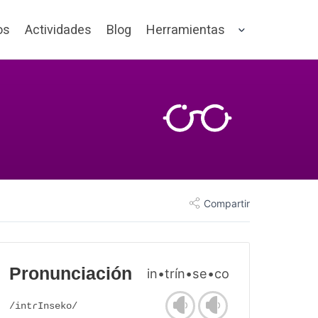
os
Actividades
Blog
Herramientas
Compartir
Pronunciación
in•trín•se•co
/intɾInseko/