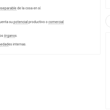
nseparable
de la cosa en sí.
cuenta su
potencial
productivo o
comercial
.
tos
órgano
s.
medad
es internas.