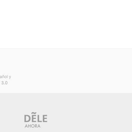
añol y
 3.0