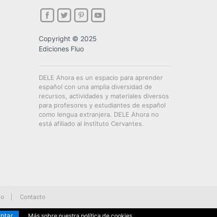
Copyright © 2025
Ediciones Fluo
DELE Ahora es un espacio para aprender
español con una amplia diversidad de
recursos, actividades y materiales diversos
para profesores y estudiantes de español
como lengua extranjera. DELE Ahora no
está afiliado al Instituto Cervantes.
io
Contacto
ptar
Más sobre nuestra política de cookies