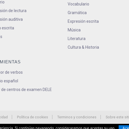
rio
Vocabulario
ión de lectura
Gramática
ión auditiva
Expresión escrita
 escrita
Música
s
Literatura
Cultura & Historia
MIENTAS
or de verbos
io español
 de centros de examen DELE
cidad
Política de cookies
Terminos y condiciones
Sobre este sit
Ace
xperiencia. Si continúas navegando, consideraremos que aceptas su uso.