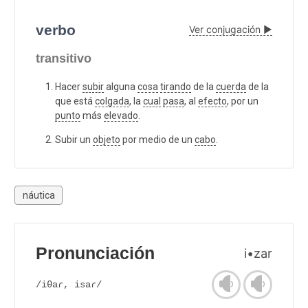
verbo
Ver conjugación ▶
transitivo
Hacer
subir
alguna
cosa
tirando
de la
cuerda
de la
que está
colgada
, la
cual
pasa
, al
efecto
, por un
punto
más
elevado
.
Subir un
objeto
por medio de un
cabo
.
náutica
Pronunciación
i•zar
/iθaɾ, isaɾ/