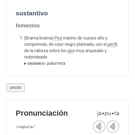
sustantivo
femenino
(Brama brama)
Pez
marino de cuerpo alto y
comprimido, de color negro plateado, con el
perfil
de la cabeza sobre los
ojo
s muy arqueado y
redondeado.
▸ sinónimos:
palometa
peces
Pronunciación
ja•pu•ta
/xaputa/