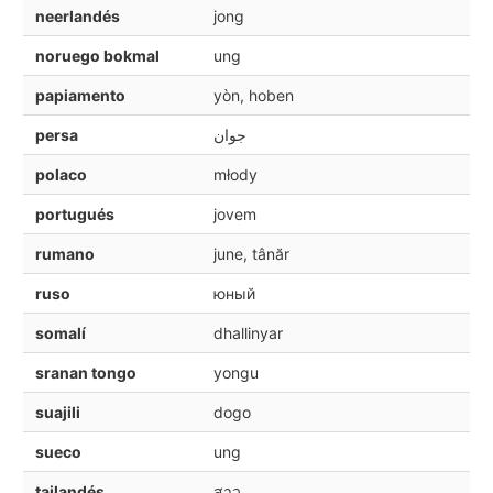
neerlandés
jong
noruego bokmal
ung
papiamento
yòn, hoben
persa
جوان
polaco
młody
portugués
jovem
rumano
june, tânăr
ruso
юный
somalí
dhallinyar
sranan tongo
yongu
suajili
dogo
sueco
ung
tailandés
สาว