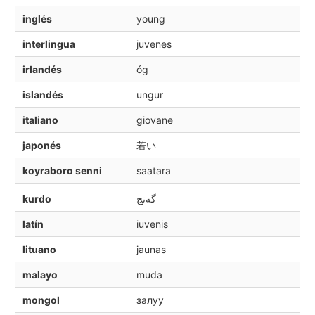
inglés
young
interlingua
juvenes
irlandés
óg
islandés
ungur
italiano
giovane
japonés
若い
koyraboro senni
saatara
kurdo
گه‌نج
latín
iuvenis
lituano
jaunas
malayo
muda
mongol
залуу