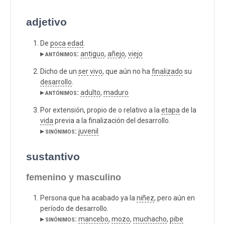
adjetivo
De
poca
edad
.
▸ antónimos:
antiguo
,
añejo
,
viejo
Dicho de un
ser
vivo
, que aún no ha
finalizado
su
desarrollo
.
▸ antónimos:
adulto
,
maduro
Por extensión, propio de o relativo a la
etapa
de la
vida
previa a la finalización del desarrollo.
▸ sinónimos:
juvenil
sustantivo
femenino y masculino
Persona que ha acabado ya la
niñez
, pero aún en
período de desarrollo.
▸ sinónimos:
mancebo
,
mozo
,
muchacho
,
pibe