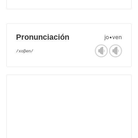
Pronunciación
jo•ven
/xoβen/