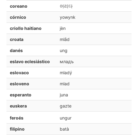
coreano
어리다
córnico
yowynk
criollo haitiano
jèn
croata
mlȃd
danés
ung
eslavo eclesiástico
младъ
eslovaco
mladý
esloveno
mlad
esperanto
juna
euskera
gazte
feroés
ungur
filipino
batà