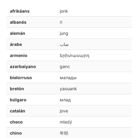
afrikáans
jonk
albanés
ri
alemán
jung
árabe
شاب
armenio
երիտասարդ
azerbaiyano
gənc
bielorruso
малады
bretón
yaouank
búlgaro
млад
catalán
jove
checo
mladý
chino
年轻