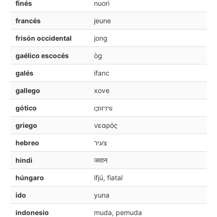
finés
nuori
francés
jeune
frisón occidental
jong
gaélico escocés
òg
galés
ifanc
gallego
xove
gótico
𐌾𐌿𐌲𐌲𐍃
griego
νεαρός
hebreo
צעיר
hindi
जवान
húngaro
ifjú, fiatal
ido
yuna
indonesio
muda, pemuda