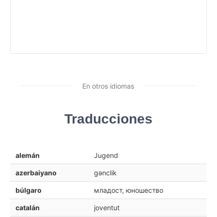
En otros idiomas
Traducciones
alemán
Jugend
azerbaiyano
gənclik
búlgaro
младост, юношество
catalán
joventut