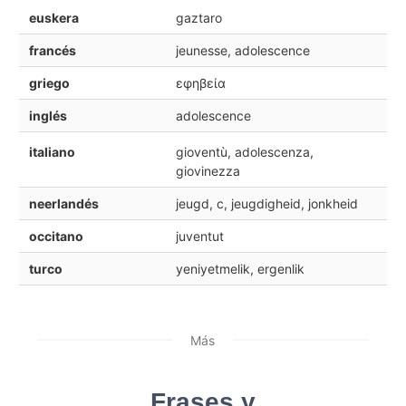
euskera
gaztaro
francés
jeunesse, adolescence
griego
εφηβεία
inglés
adolescence
italiano
gioventù, adolescenza,
giovinezza
neerlandés
jeugd, c, jeugdigheid, jonkheid
occitano
juventut
turco
yeniyetmelik, ergenlik
Más
Frases y