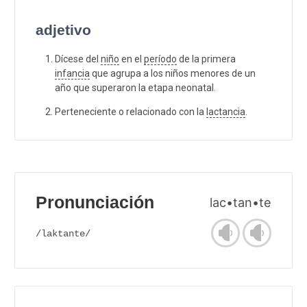
adjetivo
Dícese del
niño
en el
período
de la primera
infancia
que agrupa a los niños menores de un
año que superaron la etapa neonatal.
Perteneciente o relacionado con la
lactancia
.
Pronunciación
lac•tan•te
/laktante/