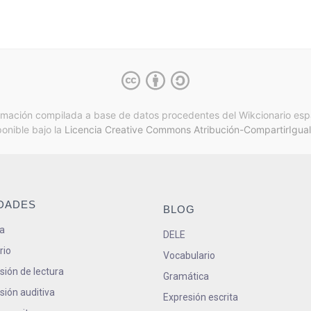
rmación compilada a base de datos procedentes del Wikcionario esp
ponible bajo la
Licencia Creative Commons Atribución-CompartirIgual
IDADES
BLOG
a
DELE
rio
Vocabulario
ión de lectura
Gramática
ión auditiva
Expresión escrita