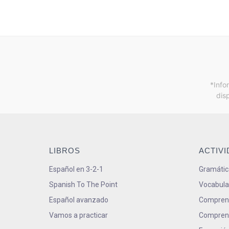
*Info
dis
LIBROS
ACTIV
Español en 3-2-1
Gramátic
Spanish To The Point
Vocabula
Español avanzado
Comprens
Vamos a practicar
Comprens