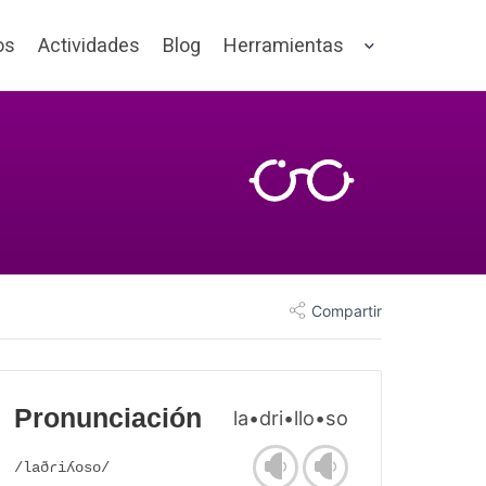
os
Actividades
Blog
Herramientas
Compartir
Pronunciación
la•dri•llo•so
/laðɾiʎoso/