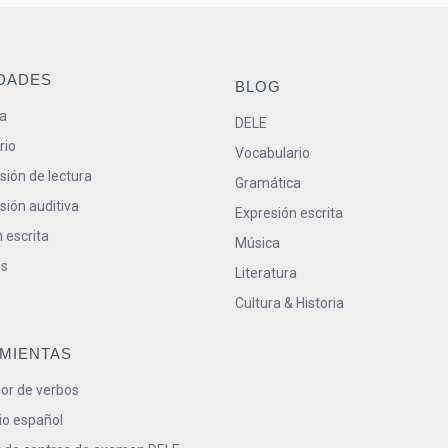
IDADES
BLOG
a
DELE
rio
Vocabulario
ión de lectura
Gramática
ión auditiva
Expresión escrita
 escrita
Música
s
Literatura
Cultura & Historia
MIENTAS
or de verbos
io español