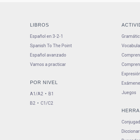
LIBROS
ACTIV
Español en 3-2-1
Gramátic
Spanish To The Point
Vocabula
Español avanzado
Comprens
Vamos a practicar
Comprens
Expresión
POR NIVEL
Exámene
Juegos
A1/A2
•
B1
B2
•
C1/C2
HERRA
Conjugad
Diccionar