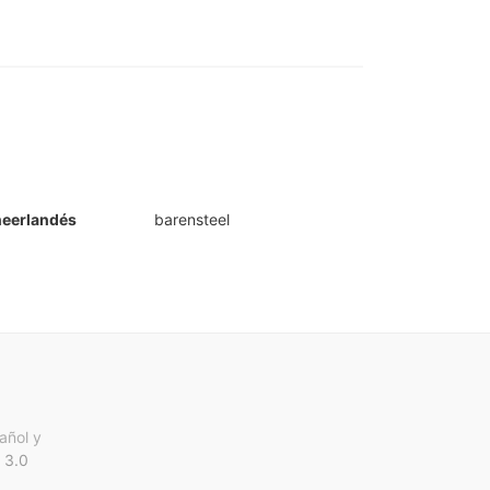
neerlandés
barensteel
añol y
 3.0