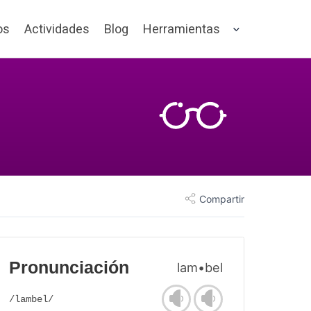
os
Actividades
Blog
Herramientas
Compartir
Pronunciación
lam•bel
/lambel/