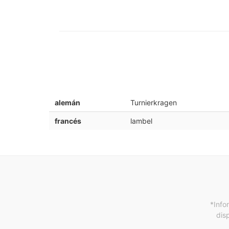
alemán
Turnierkragen
francés
lambel
*Info
dis