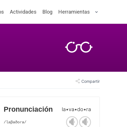
os
Actividades
Blog
Herramientas
Compartir
Pronunciación
la•va•do•ra
/laβaðoɾa/