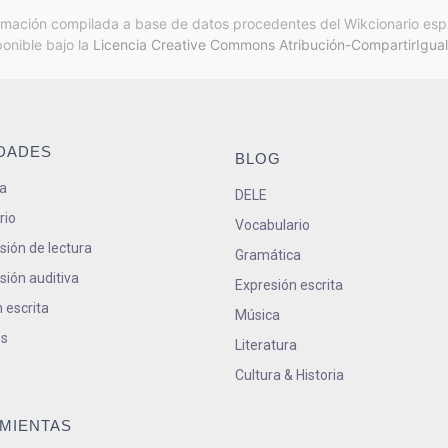
rmación compilada a base de datos procedentes del Wikcionario esp
ponible bajo la
Licencia Creative Commons Atribución-CompartirIgual
IDADES
BLOG
a
DELE
rio
Vocabulario
ión de lectura
Gramática
ión auditiva
Expresión escrita
 escrita
Música
s
Literatura
Cultura & Historia
MIENTAS