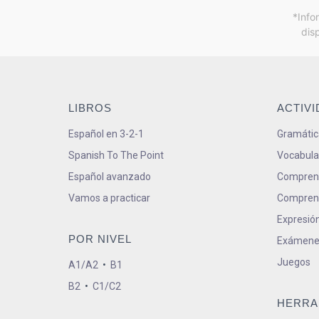
*Info
dis
LIBROS
ACTIV
Español en 3-2-1
Gramátic
Spanish To The Point
Vocabula
Español avanzado
Comprens
Vamos a practicar
Comprens
Expresión
POR NIVEL
Exámene
Juegos
A1/A2
•
B1
B2
•
C1/C2
HERRA