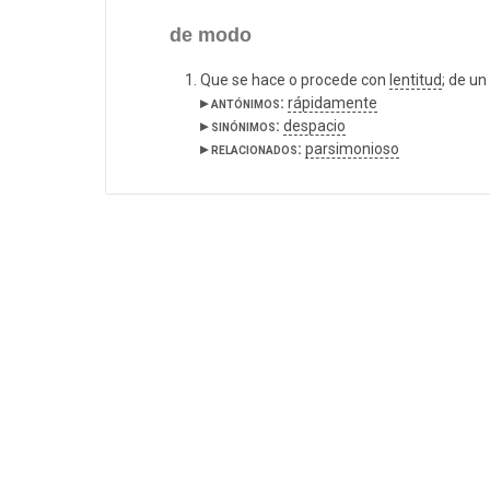
de modo
Que se hace o procede con
lentitud
; de u
▸ antónimos:
rápidamente
▸ sinónimos:
despacio
▸ relacionados:
parsimonioso