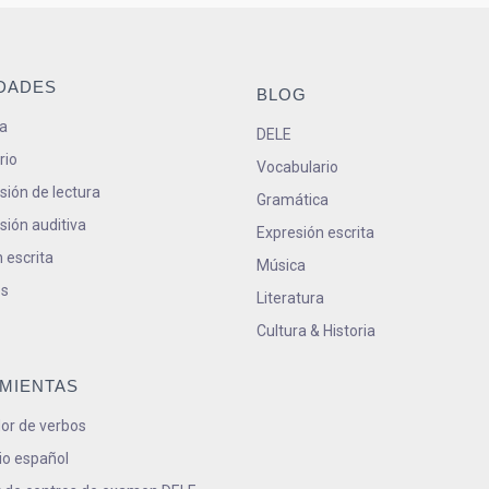
IDADES
BLOG
a
DELE
rio
Vocabulario
ión de lectura
Gramática
ión auditiva
Expresión escrita
 escrita
Música
s
Literatura
Cultura & Historia
MIENTAS
or de verbos
io español