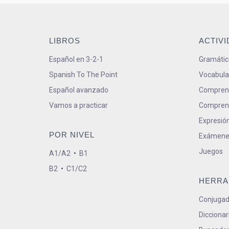
LIBROS
ACTIV
Español en 3-2-1
Gramátic
Spanish To The Point
Vocabula
Español avanzado
Comprens
Vamos a practicar
Comprens
Expresión
POR NIVEL
Exámene
Juegos
A1/A2
•
B1
B2
•
C1/C2
HERRA
Conjugad
Diccionar