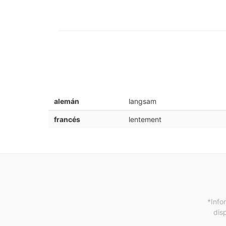
alemán
langsam
francés
lentement
*Info
dis