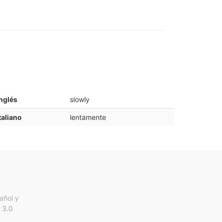
nglés
slowly
taliano
lentamente
añol y
 3.0