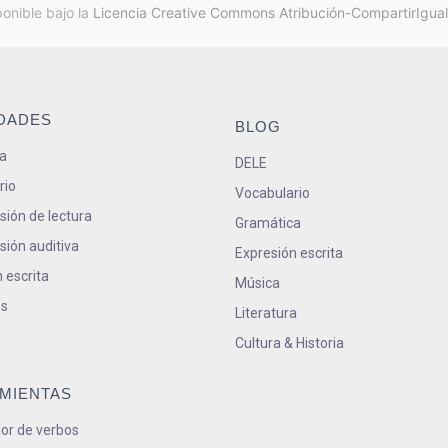
ponible bajo la
Licencia Creative Commons Atribución-CompartirIgual
IDADES
BLOG
a
DELE
rio
Vocabulario
ión de lectura
Gramática
ión auditiva
Expresión escrita
 escrita
Música
s
Literatura
Cultura & Historia
MIENTAS
or de verbos