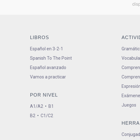
dis
LIBROS
ACTIV
Español en 3-2-1
Gramátic
Spanish To The Point
Vocabula
Español avanzado
Comprens
Vamos a practicar
Comprens
Expresión
POR NIVEL
Exámene
Juegos
A1/A2
•
B1
B2
•
C1/C2
HERRA
Conjugad