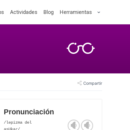
os
Actividades
Blog
Herramientas
Compartir
Pronunciación
/lepizma del
asUkaɾ/