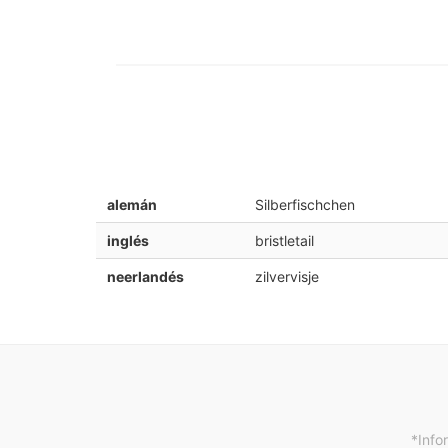
alemán
Silberfischchen
inglés
bristletail
neerlandés
zilvervisje
*Info