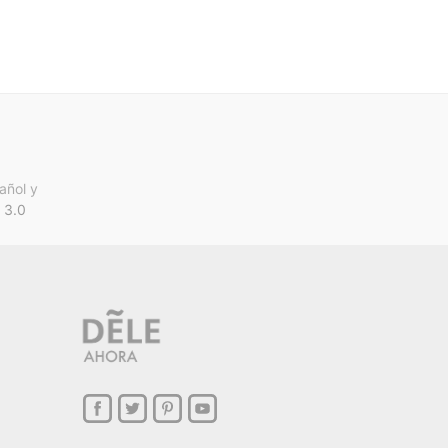
añol y
 3.0