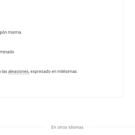
igión misma.
rminado.
n las
aleaciones
, expresado en milésimas.
En otros idiomas