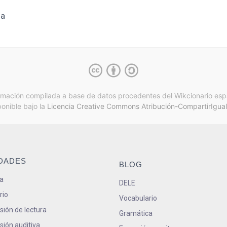
la
rmación compilada a base de datos procedentes del Wikcionario esp
ponible bajo la
Licencia Creative Commons Atribución-CompartirIgual
IDADES
BLOG
a
DELE
rio
Vocabulario
ión de lectura
Gramática
ión auditiva