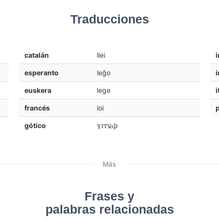
Traducciones
catalán
llei
i
esperanto
leĝo
i
euskera
lege
i
francés
loi
gótico
𐍅𐌹𐍄𐍉𐌸
Más
Frases y
palabras relacionadas