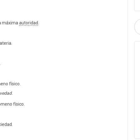
la máxima
autoridad
.
ateria.
.
eno físico.
avedad.
ómeno físico.
ciedad.