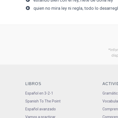
quien no mira ley ni regla, todo lo desarreg
*Info
dis
LIBROS
ACTIV
Español en 3-2-1
Gramátic
Spanish To The Point
Vocabula
Español avanzado
Comprens
Vamos a practicar
Comprens