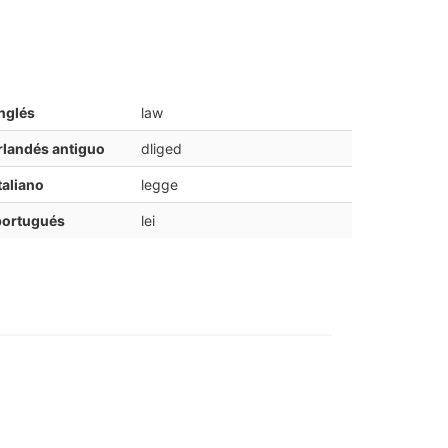
nglés
law
rlandés antiguo
dliged
taliano
legge
portugués
lei