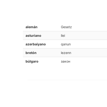
alemán
Gesetz
asturiano
llei
azerbaiyano
qanun
bretón
lezenn
búlgaro
закон