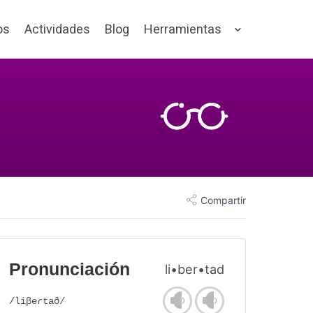
os
Actividades
Blog
Herramientas
Compartir
Pronunciación
li•ber•tad
/liβeɾtað/