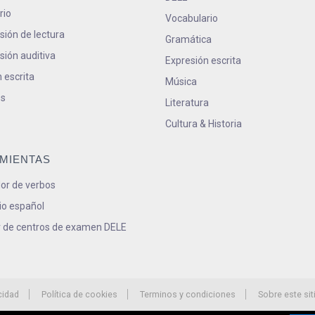
rio
Vocabulario
ión de lectura
Gramática
ión auditiva
Expresión escrita
 escrita
Música
s
Literatura
Cultura & Historia
MIENTAS
or de verbos
io español
 de centros de examen DELE
cidad
Política de cookies
Terminos y condiciones
Sobre este sit