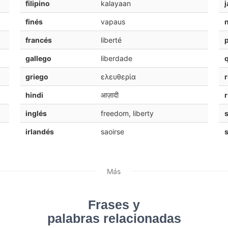
filipino
kalayaan
finés
vapaus
francés
liberté
gallego
liberdade
griego
ελευθερία
hindi
आज़ादी
inglés
freedom, liberty
s
irlandés
saoirse
Más
Frases y
palabras relacionadas