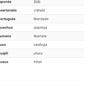
japonés
自由
neerlandés
vrijheid
portugués
liberdade
quechua
qispinqa
rumano
libertate
ruso
свобода
uajili
uhuru
sueco
frihet