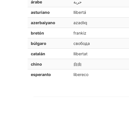
árabe
حرية
asturiano
llibertá
azerbaiyano
azadlıq
bretón
frankiz
búlgaro
свобода
catalán
llibertat
chino
自由
esperanto
libereco