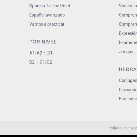
Spanish To The Point
Vocabula
Español avanzado
Comprens
Vamos a practicar
Comprens
Expresión
POR NIVEL
Exámene
Juegos
A1/A2
•
B1
B2
•
C1/C2
HERRA
Conjugad
Diccionar
Buscador
Política de priva