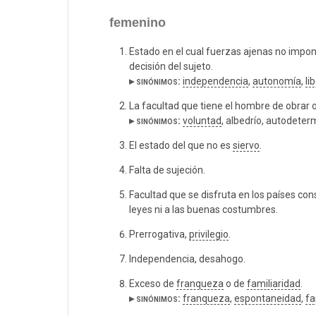
femenino
Estado en el cual fuerzas ajenas no impone
decisión del sujeto.
▸ sinónimos:
independencia
,
autonomía
,
li
La facultad que tiene el hombre de obrar o
▸ sinónimos:
voluntad
, albedrío, autodeter
El estado del que no es
siervo
.
Falta de sujeción.
Facultad que se disfruta en los países con
leyes ni a las buenas costumbres.
Prerrogativa,
privilegio
.
Independencia, desahogo.
Exceso de
franqueza
o de
familiaridad
.
▸ sinónimos:
franqueza
,
espontaneidad
,
fa