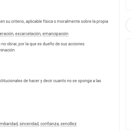
n su criterio, aplicable física o moralmente sobre la propia
beración
,
excarcelación
,
emancipación
 no obrar, por la que es dueño de sus acciones.
minación
stitucionales de hacer y decir cuanto no se oponga a las
miliaridad
,
sinceridad
,
confianza
,
sencillez