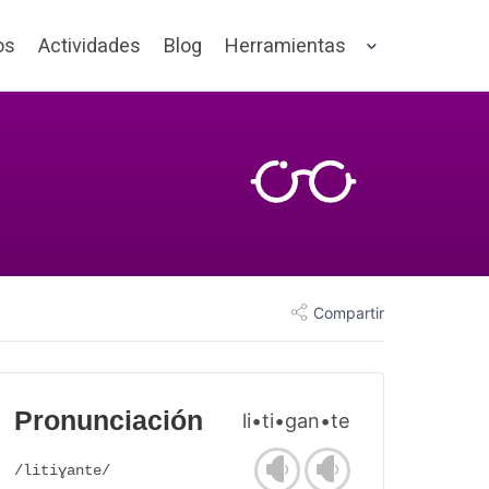
os
Actividades
Blog
Herramientas
Compartir
Pronunciación
li•ti•gan•te
/litiɣante/