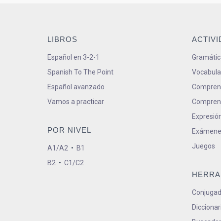
LIBROS
ACTIV
Español en 3-2-1
Gramátic
Spanish To The Point
Vocabula
Español avanzado
Comprens
Vamos a practicar
Comprens
Expresión
POR NIVEL
Exámene
Juegos
A1/A2
•
B1
B2
•
C1/C2
HERRA
Conjugad
Diccionar