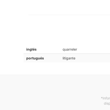
inglés
quarreler
portugués
litigante
*Info
dis