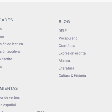
IDADES
BLOG
a
DELE
rio
Vocabulario
ión de lectura
Gramática
ión auditiva
Expresión escrita
 escrita
Música
s
Literatura
Cultura & Historia
MIENTAS
or de verbos
io español