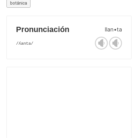
botánica
Pronunciación
llan•ta
/ʎanta/