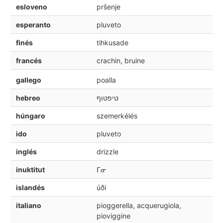
esloveno
pršenje
esperanto
pluveto
finés
tihkusade
francés
crachin, bruine
gallego
poalla
hebreo
טיפטוף
húngaro
szemerkélés
ido
pluveto
inglés
drizzle
inuktitut
ᒥᓂ
islandés
úði
italiano
pioggerella, acquerugiola,
pioviggine