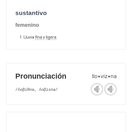
sustantivo
femenino
Lluvia
fina
y
ligera
.
Pronunciación
llo•viz•na
/ʎoβiθna, ʎoβisna/