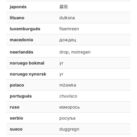
japonés
霧雨
lituano
dulksna
luxemburgués
fisemreen
macedonio
дождец
neerlandés
drop, motregen
noruego bokmal
yr
noruego nynorsk
yr
polaco
mżawka
portugués
chuvisco
ruso
изморось
serbio
росуља
sueco
duggregn