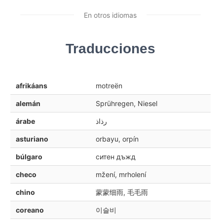
En otros idiomas
Traducciones
afrikáans
motreën
alemán
Sprühregen, Niesel
árabe
رذاذ
asturiano
orbayu, orpín
búlgaro
ситен дъжд
checo
mžení, mrholení
chino
蒙蒙细雨, 毛毛雨
coreano
이슬비