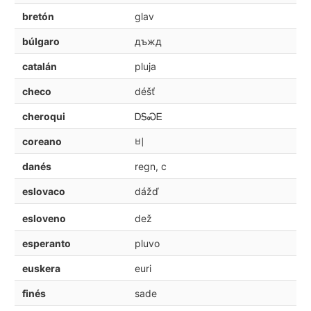
bretón
glav
búlgaro
дъжд
catalán
pluja
checo
déšť
cheroqui
ᎠᎦᏍᎬ
coreano
비
danés
regn, c
eslovaco
dážď
esloveno
dež
esperanto
pluvo
euskera
euri
finés
sade