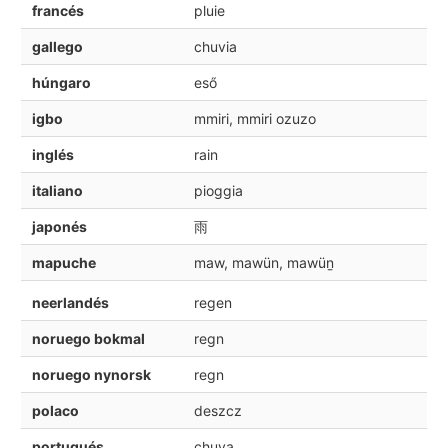
francés
pluie
gallego
chuvia
húngaro
eső
igbo
mmiri, mmiri ozuzo
inglés
rain
italiano
pioggia
japonés
雨
mapuche
maw, mawün, mawüṉ
neerlandés
regen
noruego bokmal
regn
noruego nynorsk
regn
polaco
deszcz
portugués
chuva