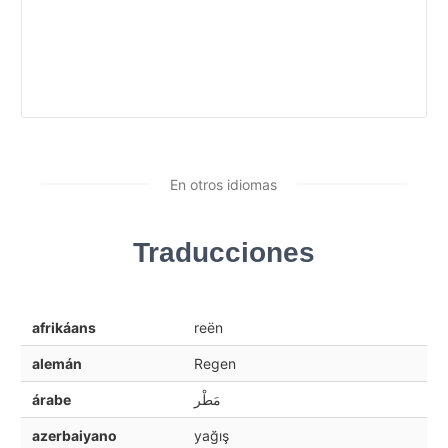
En otros idiomas
Traducciones
afrikáans
reën
alemán
Regen
árabe
مَطْر
azerbaiyano
yağış