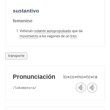
sustantivo
femenino
Vehículo
rodante
autopropulsado
que da
movimiento
a los vagones de un
tren
.
transporte
Pronunciación
lo•co•mo•to•ra
/lokomotoɾa/